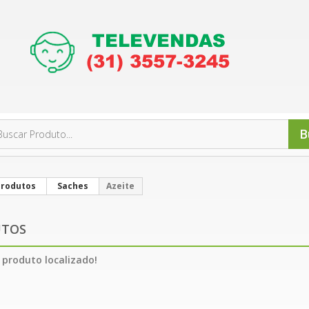
B
Produtos
Saches
Azeite
UTOS
produto localizado!