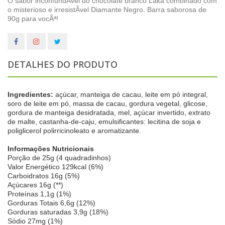
O sabor inconfundÃ­vel do chocolate branco Laka combinado com
o misterioso e irresistÃ­vel Diamante Negro. Barra saborosa de
90g para vocÃª!
DETALHES DO PRODUTO
Ingredientes:
açúcar, manteiga de cacau, leite em pó integral,
soro de leite em pó, massa de cacau, gordura vegetal, glicose,
gordura de manteiga desidratada, mel, açúcar invertido, extrato
de malte, castanha-de-caju, emulsificantes: lecitina de soja e
poliglicerol polirricinoleato e aromatizante.
Informações Nutricionais
Porção de 25g (4 quadradinhos)
Valor Energético 129kcal (6%)
Carboidratos 16g (5%)
Açúcares 16g (**)
Proteínas 1,1g (1%)
Gorduras Totais 6,6g (12%)
Gorduras saturadas 3,9g (18%)
Sódio 27mg (1%)